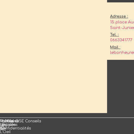
Adresse :
15 place Au
Saint-Junie
Tel. :
0663341777
Mail
:
lebonheure
Mentions
Politiques
Photos
2024 OSE Conseils
Légales
de
réalisées
confidentialités
par
L'Oeil